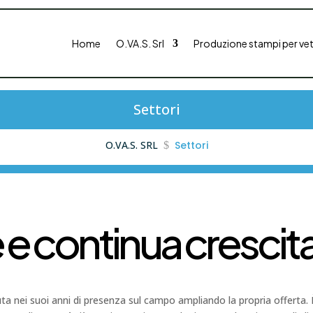
Home
O.VA.S. Srl
Produzione stampi per ve
Settori
O.VA.S. SRL
Settori
$
 e continua cresci
a nei suoi anni di presenza sul campo ampliando la propria offerta. 