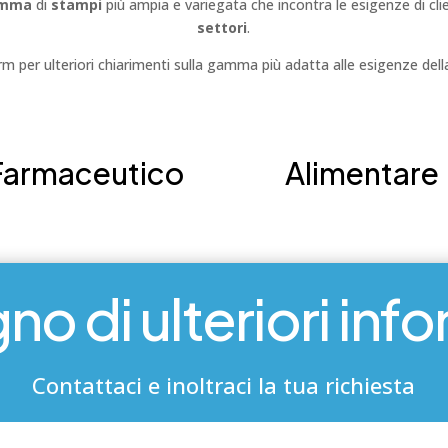
mma
di
stampi
più ampia e variegata che incontra le esigenze di cli
settori
.
orm per ulteriori chiarimenti sulla gamma più adatta alle esigenze dell
Farmaceutico
Alimentare
no di ulteriori inf
Contattaci e inoltraci la tua richiesta