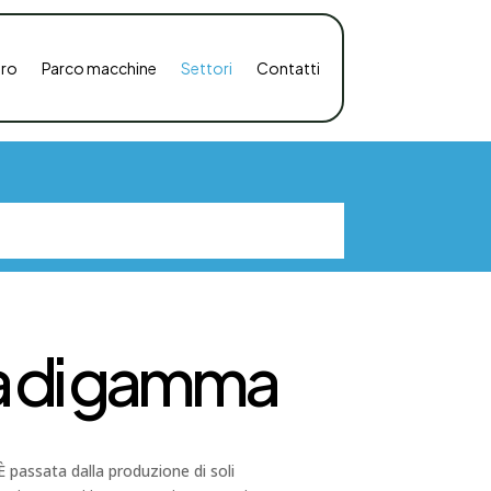
tro
Parco macchine
Settori
Contatti
ta di gamma
È passata dalla produzione di soli